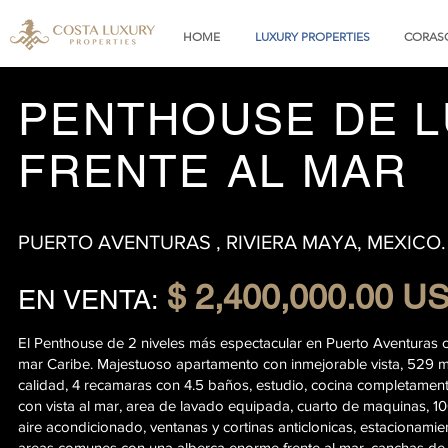
HOME
LUXURY PROPERTIES
CORASO
PENTHOUSE DE L
FRENTE AL MAR
PUERTO AVENTURAS , RIVIERA MAYA, MEXICO.
$ 2,40
0,000.00 U
EN VENTA:
El Penthouse de 2 niveles más espectacular en Puerto Aventuras c
mar Caribe. Majestuoso apartamento con inmejorable vista, 529 
calidad, 4 recamaras con 4.5 baños, estudio, cocina completamen
con vista al mar, area de lavado equipada, cuarto de maquinas,
aire acondicionado, ventanas y cortinas anticlonicas, estacionami
areas comunes con una alberca enorme frente al mar, canchas de t